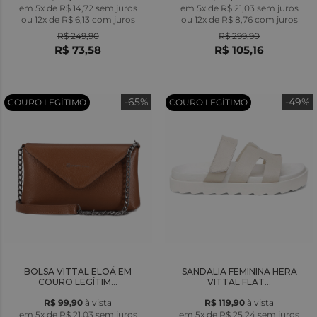
em 5x de R$ 14,72 sem juros
em 5x de R$ 21,03 sem juros
ou
12x
de
R$ 6,13
com juros
ou
12x
de
R$ 8,76
com juros
R$ 249,90
R$ 299,90
R$ 73,58
R$ 105,16
-65%
-49%
COURO LEGÍTIMO
COURO LEGÍTIMO
BOLSA VITTAL ELOÁ EM
SANDALIA FEMININA HERA
COURO LEGÍTIM...
VITTAL FLAT...
R$ 99,90
à vista
R$ 119,90
à vista
em 5x de R$ 21,03 sem juros
em 5x de R$ 25,24 sem juros