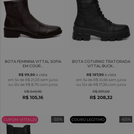
BOTA FEMININA VITTAL SOFIA
BOTA COTURNO TRATORADA
EM COUR...
VITTAL BUCK...
R$ 99,90
à vista
R$ 197,90
à vista
em 5x de R$ 21,03 sem juros
em 5x de R$ 41,66 sem juros
ou
12x
de
R$ 8,76
com juros
ou
12x
de
R$ 17,36
com juros
R$ 349,90
R$ 397,00
R$ 105,16
R$ 208,32
-55%
-65%
CUPOM: VITTAL20
COURO LEGÍTIMO