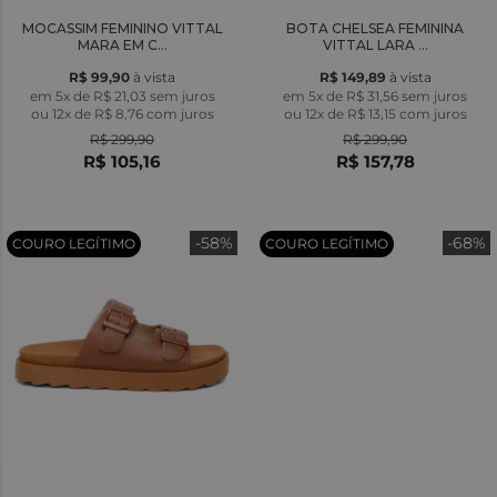
MOCASSIM FEMININO VITTAL
BOTA CHELSEA FEMININA
MARA EM C...
VITTAL LARA ...
R$ 99,90
à vista
R$ 149,89
à vista
em 5x de R$ 21,03 sem juros
em 5x de R$ 31,56 sem juros
ou
12x
de
R$ 8,76
com juros
ou
12x
de
R$ 13,15
com juros
R$ 299,90
R$ 299,90
R$ 105,16
R$ 157,78
-58%
-68%
COURO LEGÍTIMO
COURO LEGÍTIMO