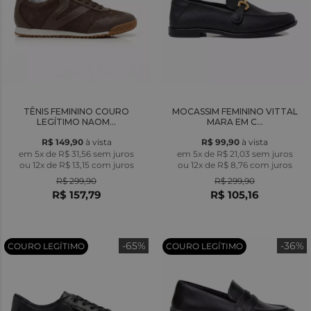
TÊNIS FEMININO COURO
MOCASSIM FEMININO VITTAL
LEGÍTIMO NAOM...
MARA EM C...
R$ 149,90
à vista
R$ 99,90
à vista
em 5x de R$ 31,56 sem juros
em 5x de R$ 21,03 sem juros
ou
12x
de
R$ 13,15
com juros
ou
12x
de
R$ 8,76
com juros
R$ 299,90
R$ 299,90
R$ 157,79
R$ 105,16
-65%
-36%
COURO LEGÍTIMO
COURO LEGÍTIMO