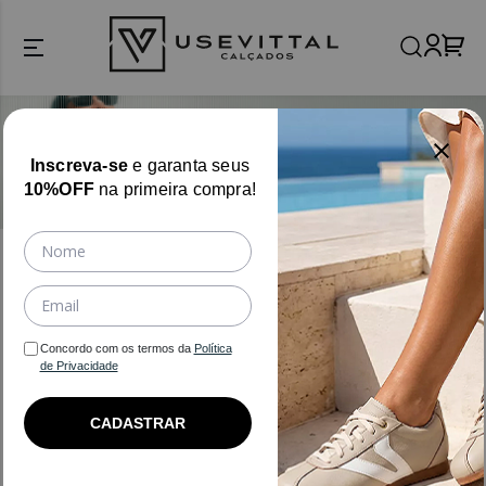
Inscreva-se
e garanta seus
10%OFF
na primeira compra!
Filtros
Concordo com os termos da
Política
de Privacidade
USE VITTAL
Novidades
CADASTRAR
-47%
-70%
COURO LEGÍTIMO
COURO LEGÍTIMO