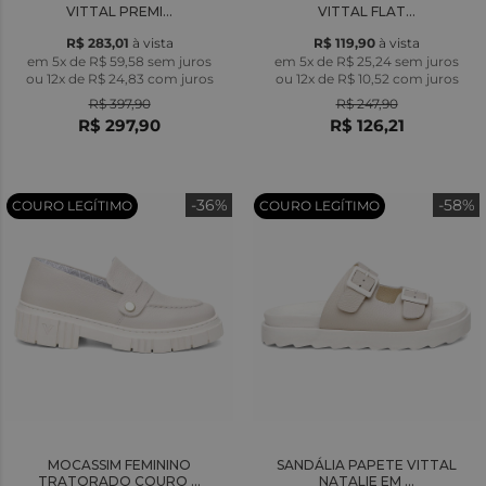
VITTAL PREMI...
VITTAL FLAT...
R$ 283,01
à vista
R$ 119,90
à vista
em 5x de R$ 59,58 sem juros
em 5x de R$ 25,24 sem juros
ou
12x
de
R$ 24,83
com juros
ou
12x
de
R$ 10,52
com juros
R$ 397,90
R$ 247,90
R$ 297,90
R$ 126,21
-36%
-58%
COURO LEGÍTIMO
COURO LEGÍTIMO
MOCASSIM FEMININO
SANDÁLIA PAPETE VITTAL
TRATORADO COURO ...
NATALIE EM ...