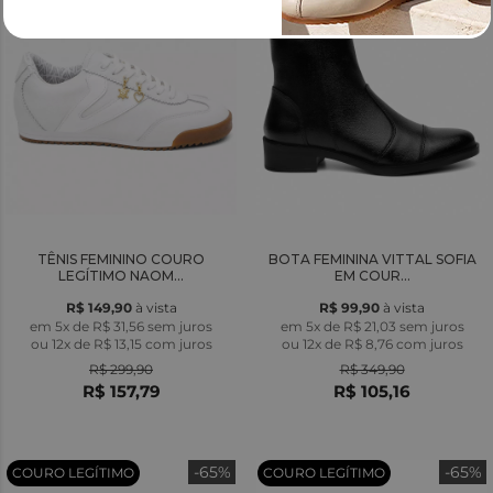
TÊNIS FEMININO COURO
BOTA FEMININA VITTAL SOFIA
LEGÍTIMO NAOM...
EM COUR...
R$ 149,90
à vista
R$ 99,90
à vista
em 5x de R$ 31,56 sem juros
em 5x de R$ 21,03 sem juros
ou
12x
de
R$ 13,15
com juros
ou
12x
de
R$ 8,76
com juros
R$ 299,90
R$ 349,90
R$ 157,79
R$ 105,16
-65%
-65%
COURO LEGÍTIMO
COURO LEGÍTIMO