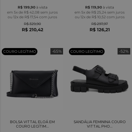
R$ 199,90
à vista
R$ 119,90
à vista
em 5x de R$ 42,08 sem juros
em 5x de R$ 25,24 sem juros
ou
12x
de
R$ 17,54
com juros
ou
12x
de
R$ 10,52
com juros
R$ 329,90
R$ 297,97
R$ 210,42
R$ 126,21
-65%
-52%
COURO LEGÍTIMO
COURO LEGÍTIMO
BOLSA VITTAL ELOÁ EM
SANDÁLIA FEMININA COURO
COURO LEGÍTIM...
VITTAL PHO...