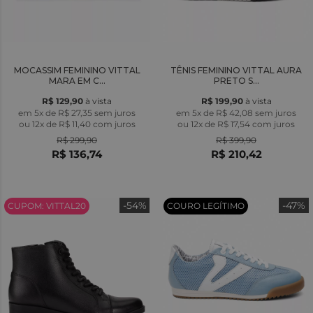
MOCASSIM FEMININO VITTAL
TÊNIS FEMININO VITTAL AURA
MARA EM C...
PRETO S...
R$ 129,90
à vista
R$ 199,90
à vista
em 5x de R$ 27,35 sem juros
em 5x de R$ 42,08 sem juros
ou
12x
de
R$ 11,40
com juros
ou
12x
de
R$ 17,54
com juros
R$ 299,90
R$ 399,90
R$ 136,74
R$ 210,42
-54%
-47%
CUPOM: VITTAL20
COURO LEGÍTIMO