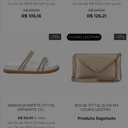
ou
12x
de
R$ 8,76
com juros
ou
12x
de
R$ 10,52
com juros
R$ 299,90
R$ 247,90
R$ 105,16
R$ 126,21
-71%
-47%
COURO LEGÍTIMO
SANDÁLIA PAPETE VITTAL
BOLSA VITTAL ELOÁ EM
OFFWHITE CO...
COURO LEGÍTIM...
R$ 69,90
à vista
Produto Esgotado
em 5x de R$ 14,72 sem juros
ou
12x
de
R$ 6,13
com juros