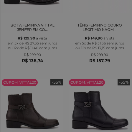
BOTA FEMININA VITTAL
TÊNIS FEMININO COURO
JENIFER EM CO...
LEGÍTIMO NAOM...
R$ 129,90
à vista
R$ 149,90
à vista
em 5x de R$ 27,35 sem juros
em 5x de R$ 31,56 sem juros
ou
12x
de
R$ 11,40
com juros
ou
12x
de
R$ 13,15
com juros
R$ 299,90
R$ 299,90
R$ 136,74
R$ 157,79
-55%
-55%
CUPOM: VITTAL20
CUPOM: VITTAL20