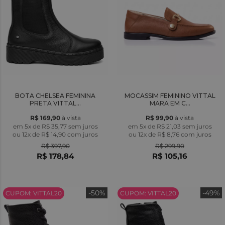
BOTA CHELSEA FEMININA
MOCASSIM FEMININO VITTAL
PRETA VITTAL...
MARA EM C...
R$ 169,90
à vista
R$ 99,90
à vista
em 5x de R$ 35,77 sem juros
em 5x de R$ 21,03 sem juros
ou
12x
de
R$ 14,90
com juros
ou
12x
de
R$ 8,76
com juros
R$ 397,90
R$ 299,90
R$ 178,84
R$ 105,16
-50%
-49%
CUPOM: VITTAL20
CUPOM: VITTAL20