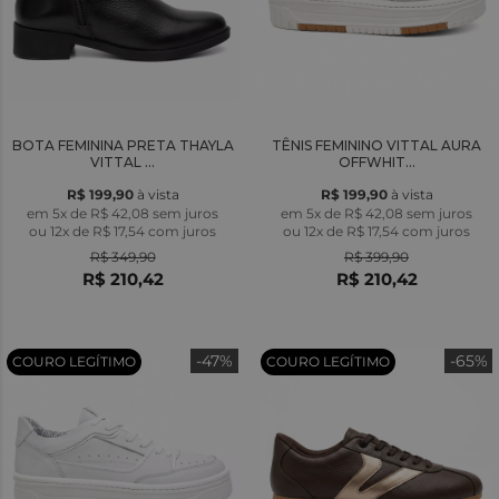
BOTA FEMININA PRETA THAYLA
TÊNIS FEMININO VITTAL AURA
VITTAL ...
OFFWHIT...
R$ 199,90
à vista
R$ 199,90
à vista
em 5x de R$ 42,08 sem juros
em 5x de R$ 42,08 sem juros
ou
12x
de
R$ 17,54
com juros
ou
12x
de
R$ 17,54
com juros
R$ 349,90
R$ 399,90
R$ 210,42
R$ 210,42
-47%
-65%
COURO LEGÍTIMO
COURO LEGÍTIMO