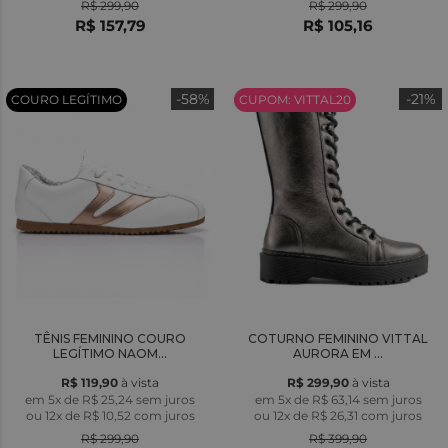
R$ 299,90
R$ 299,90
R$ 157,79
R$ 105,16
-58%
-21%
COURO LEGÍTIMO
CUPOM: VITTAL20
TÊNIS FEMININO COURO
COTURNO FEMININO VITTAL
LEGÍTIMO NAOM...
AURORA EM ...
R$ 119,90
à vista
R$ 299,90
à vista
em 5x de R$ 25,24 sem juros
em 5x de R$ 63,14 sem juros
ou
12x
de
R$ 10,52
com juros
ou
12x
de
R$ 26,31
com juros
R$ 299,90
R$ 399,90