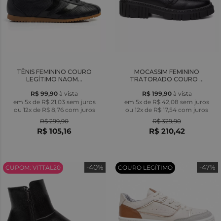
TÊNIS FEMININO COURO
MOCASSIM FEMININO
LEGÍTIMO NAOM...
TRATORADO COURO ...
R$ 99,90
à vista
R$ 199,90
à vista
em 5x de R$ 21,03 sem juros
em 5x de R$ 42,08 sem juros
ou
12x
de
R$ 8,76
com juros
ou
12x
de
R$ 17,54
com juros
R$ 299,90
R$ 329,90
R$ 105,16
R$ 210,42
-40%
-47%
CUPOM: VITTAL20
COURO LEGÍTIMO