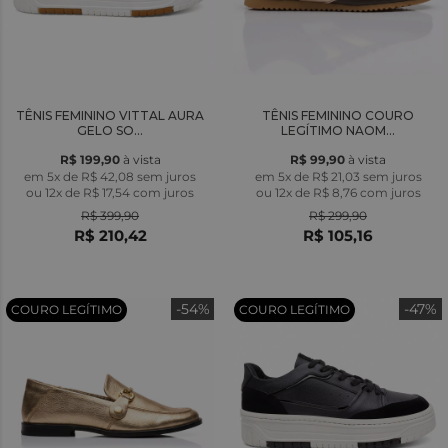
TÊNIS FEMININO VITTAL AURA
TÊNIS FEMININO COURO
GELO SO...
LEGÍTIMO NAOM...
R$ 199,90
à vista
R$ 99,90
à vista
em 5x de R$ 42,08 sem juros
em 5x de R$ 21,03 sem juros
ou
12x
de
R$ 17,54
com juros
ou
12x
de
R$ 8,76
com juros
R$ 399,90
R$ 299,90
R$ 210,42
R$ 105,16
-54%
-47%
COURO LEGÍTIMO
COURO LEGÍTIMO