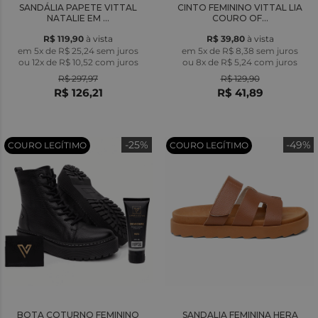
SANDÁLIA PAPETE VITTAL
CINTO FEMININO VITTAL LIA
NATALIE EM ...
COURO OF...
R$ 119,90
à vista
R$ 39,80
à vista
em 5x de R$ 25,24 sem juros
em 5x de R$ 8,38 sem juros
ou
12x
de
R$ 10,52
com juros
ou
8x
de
R$ 5,24
com juros
R$ 297,97
R$ 129,90
R$ 126,21
R$ 41,89
-25%
-49%
COURO LEGÍTIMO
COURO LEGÍTIMO
BOTA COTURNO FEMININO
SANDALIA FEMININA HERA