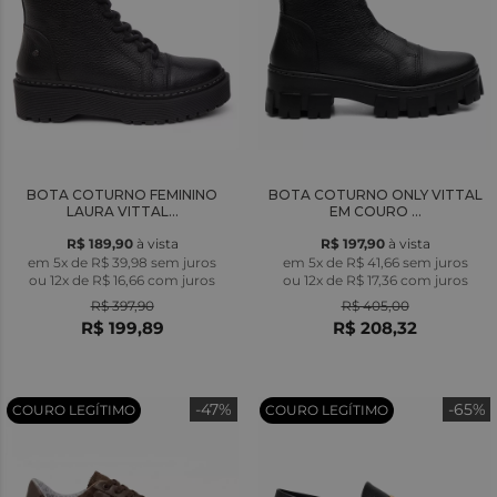
BOTA COTURNO FEMININO
BOTA COTURNO ONLY VITTAL
LAURA VITTAL...
EM COURO ...
R$ 189,90
à vista
R$ 197,90
à vista
em 5x de R$ 39,98 sem juros
em 5x de R$ 41,66 sem juros
ou
12x
de
R$ 16,66
com juros
ou
12x
de
R$ 17,36
com juros
R$ 397,90
R$ 405,00
R$ 199,89
R$ 208,32
-47%
-65%
COURO LEGÍTIMO
COURO LEGÍTIMO