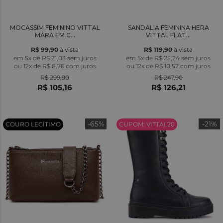
MOCASSIM FEMININO VITTAL
SANDALIA FEMININA HERA
MARA EM C...
VITTAL FLAT...
R$ 99,90
à vista
R$ 119,90
à vista
em 5x de R$ 21,03 sem juros
em 5x de R$ 25,24 sem juros
ou
12x
de
R$ 8,76
com juros
ou
12x
de
R$ 10,52
com juros
R$ 299,90
R$ 247,90
R$ 105,16
R$ 126,21
-65%
-21%
COURO LEGÍTIMO
CUPOM: VITTAL20