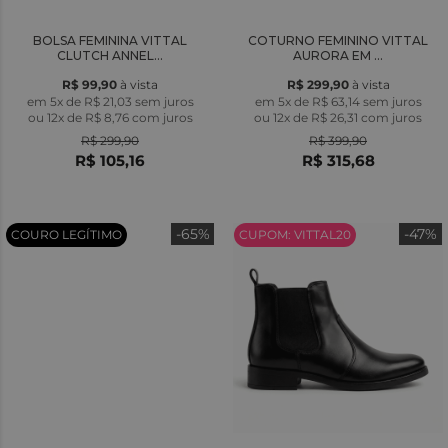
BOLSA FEMININA VITTAL
COTURNO FEMININO VITTAL
CLUTCH ANNEL...
AURORA EM ...
R$ 99,90
à vista
R$ 299,90
à vista
em 5x de R$ 21,03 sem juros
em 5x de R$ 63,14 sem juros
ou
12x
de
R$ 8,76
com juros
ou
12x
de
R$ 26,31
com juros
R$ 299,90
R$ 399,90
R$ 105,16
R$ 315,68
-65%
-47%
COURO LEGÍTIMO
CUPOM: VITTAL20