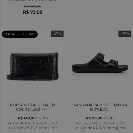
R$ 249,90
R$ 73,58
-47%
-65%
COURO LEGÍTIMO
BOLSA VITTAL ELOÁ EM
SANDÁLIA PAPETE FEMININA
COURO LEGÍTIM...
100% EVA ...
R$ 149,90
à vista
R$ 99,90
à vista
em 5x de R$ 31,56 sem juros
em 5x de R$ 21,03 sem juros
ou
12x
de
R$ 13,15
com juros
ou
12x
de
R$ 8,76
com juros