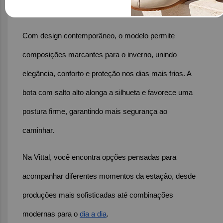
dentro e se expressa em cada detalhe do look.
Com design contemporâneo, o modelo permite 
composições marcantes para o inverno, unindo 
elegância, conforto e proteção nos dias mais frios. A 
bota com salto alto alonga a silhueta e favorece uma 
postura firme, garantindo mais segurança ao 
caminhar.
Na Vittal, você encontra opções pensadas para 
acompanhar diferentes momentos da estação, desde 
produções mais sofisticadas até combinações 
modernas para o 
dia a dia
.