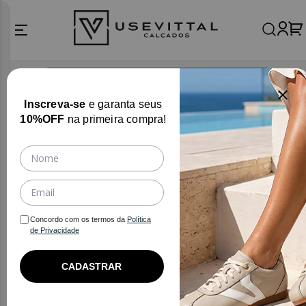
Filtros
Inscreva-se
e garanta seus
10%OFF
na primeira compra!
USE VITTAL
Bota Feminina
Bota Salto Alto
Bota Feminina Salto: charme para dias frios
Concordo com os termos da
Política
de Privacidade
Mulheres que exalam confiança ao caminhar 
escolhem peças que refletem essa presença. A bota 
CADASTRAR
de couro feminina traduz essa atitude que começa de 