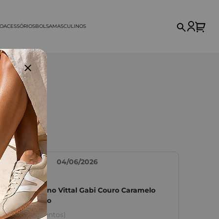
NO
ACESSÓRIOS
BOLSA
MASCULINOS
Eliana Vieira
04/06/2026
Cinto Feminino Vittal Gabi Couro Caramelo
Fivela de Pino
(Ver Depoimentos)