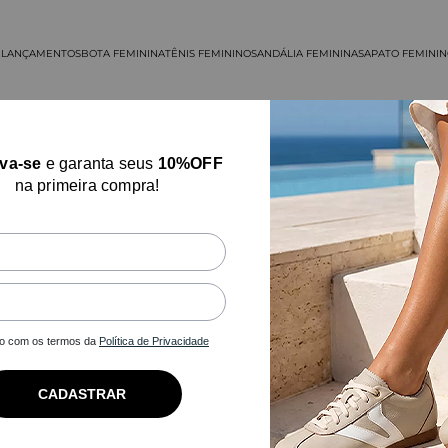
E
LANÇAMENTOS
BOTA FEMININA
TÊNIS FEMININO
SANDÁLIA FEMININA
SAPATO FEMINI
eva-se
e garanta seus
10%OFF
na primeira compra!
ES
Nilce Oliveira
05/06/2026
o com os termos da
Política de Privacidade
Mocassim Feminino Vittal Gia em Couro
CADASTRAR
Legítimo Caramelo Olho de Gato
Amei !! Otima qualidade, tamanho serviu