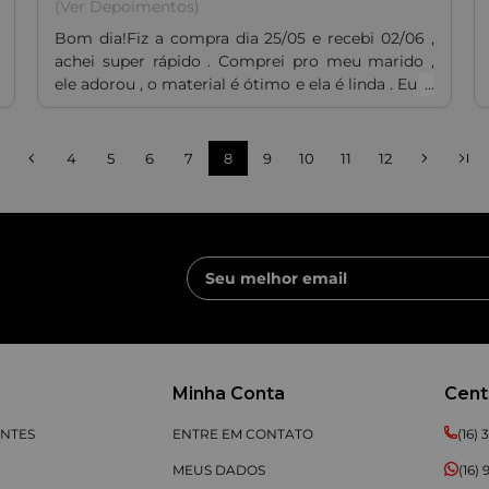
(Ver Depoimentos)
Bom dia!Fiz a compra dia 25/05 e recebi 02/06 ,
achei super rápido . Comprei pro meu marido ,
ele adorou , o material é ótimo e ela é linda . Eu já
conheço os produtos , já tenho 2 todas femininas
e um tênis feminino também . Super indico , os
produtos são ótimos.
4
5
6
7
8
9
10
11
12
Minha Conta
Cent
NTES
ENTRE EM CONTATO
(16)
MEUS DADOS