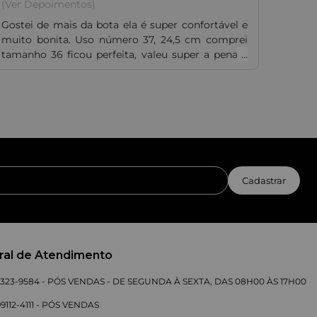
(Ver Depoimentos)
Gostei de mais da bota ela é super confortável e
muito bonita. Uso número 37, 24,5 cm comprei
tamanho 36 ficou perfeita, valeu super a pena a
compra e a entrega foi muito rápida.
Cadastrar
ral de Atendimento
 3323-9584 - PÓS VENDAS - DE SEGUNDA À SEXTA, DAS 08H00 ÀS 17H00