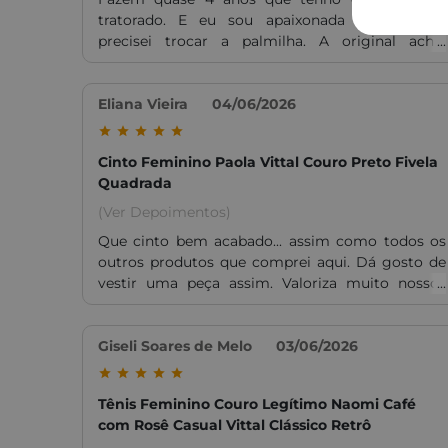
tratorado. E eu sou apaixonada por ele. Só
precisei trocar a palmilha. A original achei
desconfortável.. Adoraria que tivesse em marrom
com solado acompanhando a cor do coturno.
Com certeza eu compraria mais um!
Eliana Vieira
04/06/2026
Cinto Feminino Paola Vittal Couro Preto Fivela
Quadrada
(Ver Depoimentos)
Que cinto bem acabado... assim como todos os
outros produtos que comprei aqui. Dá gosto de
vestir uma peça assim. Valoriza muito nossos
looks.
Giseli Soares de Melo
03/06/2026
Tênis Feminino Couro Legítimo Naomi Café
com Rosê Casual Vittal Clássico Retrô