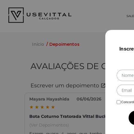
SAL
Início
Depoimentos
Inscr
AVALIAÇÕES DE CLIENT
Escrever um depoimento
Mayara Hayashida
06/06/2026
Concord
Bota Coturno Tratorada Vittal Buckle
(Ver Depoimentos)
Fazem quase 4 anos que tenho esse coturno